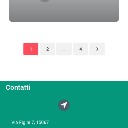
1
2
…
4
Contatti
Via Figini 7, 15067