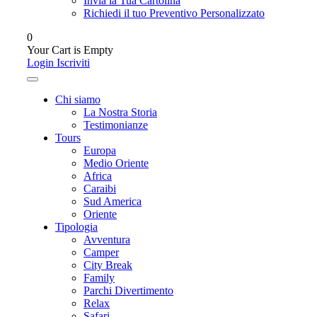
Invia la Tua Cartolina
Richiedi il tuo Preventivo Personalizzato
0
Your Cart is Empty
Login
Iscriviti
Chi siamo
La Nostra Storia
Testimonianze
Tours
Europa
Medio Oriente
Africa
Caraibi
Sud America
Oriente
Tipologia
Avventura
Camper
City Break
Family
Parchi Divertimento
Relax
Safari