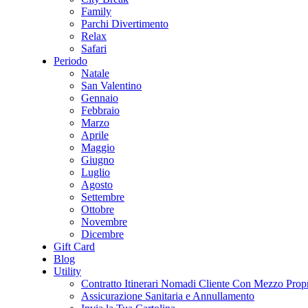
Family
Parchi Divertimento
Relax
Safari
Periodo
Natale
San Valentino
Gennaio
Febbraio
Marzo
Aprile
Maggio
Giugno
Luglio
Agosto
Settembre
Ottobre
Novembre
Dicembre
Gift Card
Blog
Utility
Contratto Itinerari Nomadi Cliente Con Mezzo Prop
Assicurazione Sanitaria e Annullamento