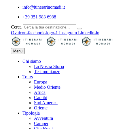
info@itinerarinomadi.it
+39 351 983 6988
Cerca
Ovaicon-facebook-logo-1
Instagram
Linkedin-in
Menu
Chi siamo
La Nostra Storia
Testimonianze
Tours
Europa
Medio Oriente
Africa
Caraibi
Sud America
Oriente
Tipologia
Avventura
Camper
City Break