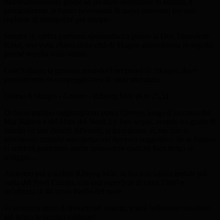
dall'insabbiamento grazie ad un'abile operazione di edilizia, e
probabilmente in futuro necessiterà di nuovi interventi per non
rischiare di scomparire per sempre.
Sempre di sabbia parliamo spostandoci a presso la Den Tilsandede
Kirke, una volta chiesa della città di Skagen abbandonata in seguito
perché sepolta dalla sabbia.
Concludiamo la giornata recandoci nei pressi di Skagen, dove
pernotteremo in campeggio/area di sosta attrezzata.
Giorno 8
Skagen - Grenen - Råbjerg Mile (Km 25,5)
Di buon mattino raggiungiamo punta Grenen, luogo d’incontro del
Mar Baltico e del Mare del Nord. Le loro acque, avendo un grado di
salinità ed una densità differenti, si incontrano, sì, ma non si
mischiano, creando uno spettacolo davvero suggestivo. Se la fortuna
ci arriderà potremmo anche intravedere qualche foca lungo la
spiaggia…
Andremo poi a scalare Råbjerg Mile, la duna di sabbia mobile più
vasta del Nord Europa, con una superficie di circa 2 km² e
un’altezza di 40 m sul livello del mare.
Ti sembrerà quasi di trovarti nel deserto, e sarà bellissimo scivolare
giù lungo le pendici sabbiose!