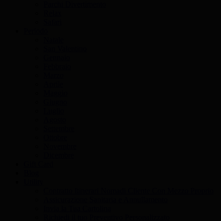
Parchi Divertimento
Relax
Safari
Periodo
Natale
San Valentino
Gennaio
Febbraio
Marzo
Aprile
Maggio
Giugno
Luglio
Agosto
Settembre
Ottobre
Novembre
Dicembre
Gift Card
Blog
Utility
Contratto Itinerari Nomadi Cliente Con Mezzo Proprio
Assicurazione Sanitaria e Annullamento
Invia la Tua Cartolina
Richiedi il tuo Preventivo Personalizzato