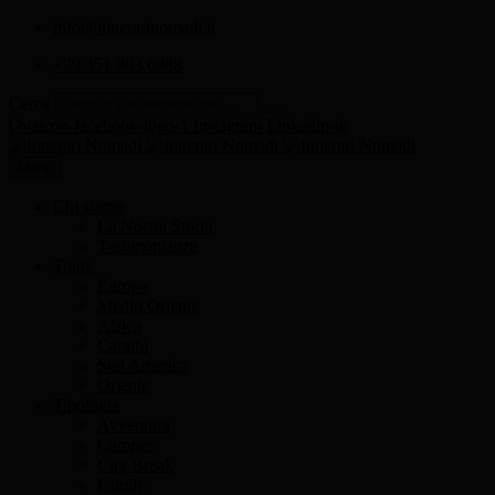
info@itinerarinomadi.it
+39 351 983 6988
Cerca
Ovaicon-facebook-logo-1
Instagram
Linkedin-in
Menu
Chi siamo
La Nostra Storia
Testimonianze
Tours
Europa
Medio Oriente
Africa
Caraibi
Sud America
Oriente
Tipologia
Avventura
Camper
City Break
Family