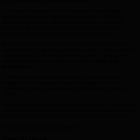
previsti dalle relative condizioni assicurative.
La copertura standard può non comprendere eventi collegati a
patologie croniche, patologie pregresse, recidive, condizioni
mediche già conosciute, sintomi già manifestati, accertamenti
diagnostici già prescritti o situazioni sanitarie preesistenti al
momento della prenotazione o della stipula della polizza.
Se tu o una persona rilevante ai fini dell’annullamento avete una
condizione medica già conosciuta, siete in attesa di esami, controlli o
approfondimenti diagnostici, oppure avete avuto in passato una
patologia importante, vi invitiamo a contattarci
prima della
prenotazione
.
Potrebbe essere necessario valutare una copertura assicurativa
integrativa o una polizza specifica per patologie preesistenti.
L’eventuale polizza aggiuntiva non è compresa nella quota del
viaggio.
Prima di prenotare, consulta sempre il set informativo e le condizioni
complete della polizza: la valutazione e l’eventuale liquidazione del
sinistro competono esclusivamente alla compagnia assicurativa.
Consulta il Set Informativo Completo
Prezzi del viaggio