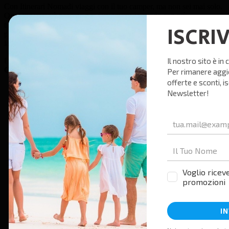
Con Itinerari Nomadi viaggi con il tuo camper, ma non sei mai solo.
Ogni itinerario è pensato per farti vivere la strada con più
tranquillità: tappe organizzate, punti sosta selezionati, attività già
pianificate e un gruppo con cui condividere il viaggio, senza perdere
la libertà che ami.
In ogni viaggio ci prendiamo cura di te!
Così puoi concentrarti solo sulla bellezza del percorso.