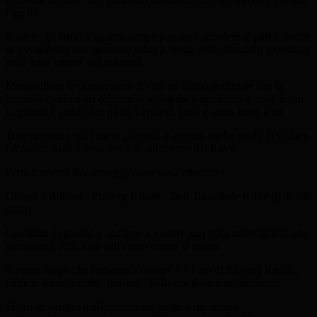
i gusti!
E anche gli amici a quattro zampe potranno accedere al parco, anche
se ovviamente non potranno salire a bordo delle attrazioni ed entrare
nelle zone interne dei ristoranti.
Meravigliose le ricostruzioni di città ed edifici realizzate con le
iconiche costruzioni colorate, e altamente tematizzate le zone in cui
Legoland è suddiviso: pirati, cavalieri, ninja e tanto, tanto altro.
Trascorreremo qui l'intera giornata, e avremo anche modo di visitare
l'acquario della catena Sea Life all'interno del Parco.
Pernottamento in campeggio/area sosta attrezzato.
Giorno 7
Billund - Rubjerg Knude - Den Tilsandede Kirke (Km 300
circa)
Lasciamo Legoland e andiamo a visitare altri posti meravigliosi, che
raccontano della lotta dell'uomo contro la natura.
Il primo luogo che andremo a visitare è il Faro di Rubjerg Knude,
edificio letteralmente "spostato" dalla sua posizione originaria
Fu infatti salvato dall'erosione del vento e del mare e