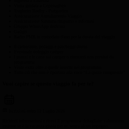
Ingresso a Lalandia
Visita guidata a Copenaghen
Traghetto Rødby - Puttgarden
Assicurazione Annullamento Viaggio
Assicurazione Sanitaria rimpatrio e infortuni
Gruppo WhatsApp dedicato
Gadget
Radio PMR in comodato d'uso per la durata del viaggio
Il carburante, pedaggi e parcheggi diurni
Eventuale noleggio camper
I pranzi e le cene sui camper o ristoranti non previsti da
programma
Visite extra oltre a quelle inserite nel programma
Tutto ciò che non è riportato alla voce “La quota comprende”
Vuoi capire se questo viaggio fa per te?
Iscrizioni entro 12 Luglio 2026
Richiedi informazioni e ricevi il programma dettagliato: valuteremo
insieme se è la vacanza giusta per te, senza alcun impegno.