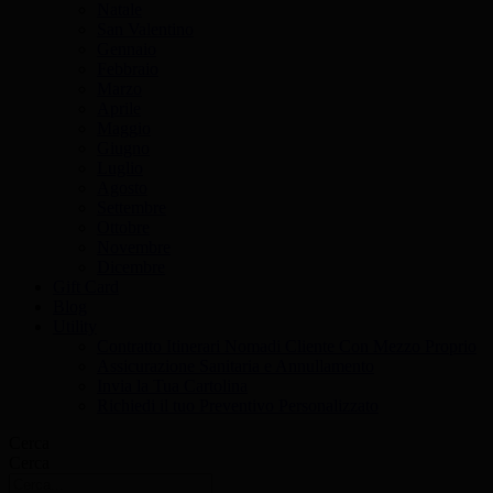
Natale
San Valentino
Gennaio
Febbraio
Marzo
Aprile
Maggio
Giugno
Luglio
Agosto
Settembre
Ottobre
Novembre
Dicembre
Gift Card
Blog
Utility
Contratto Itinerari Nomadi Cliente Con Mezzo Proprio
Assicurazione Sanitaria e Annullamento
Invia la Tua Cartolina
Richiedi il tuo Preventivo Personalizzato
Cerca
Cerca