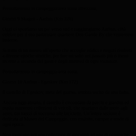
Pernottamento in campeggio/area sosta attrezzata.
Giorno 9
Skagen - Aarhus (Km 226)
Oggi ci spostiamo un po' verso sud e raggiungiamo Aarhus, città
celebre per il suo particolare quartiere Den Gamle By che visiteremo
insieme.
Si tratta di un museo all’aperto che accoglie edifici e negozi risalenti
a diverse epoche storiche, per fare un salto nel passato più o meno
recente a seconda dei gusti e degli interessi di ogni visitatore.
Pernottamento in campeggio/area sosta.
Giorno 10
Aarhus - Egeskov (Km 172)
Il castello di Egeskov, meta del giorno, sembra uscito da una fiaba.
Ancora oggi abitato, il castello è circondato da parchi e giardini ed
ospita numerosi collezioni di veicoli, che spaziano dalle moto agli
aerei, dai mezzi di soccorso alle biciclette. Un’intera sezione è
dedicata al Museo del Campeggio, con roulotte, camper e tende di
ogni epoca.
Non mancano poi una collezione di giocattoli ed una di ceramiche,