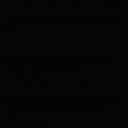
ma il punto forte è dato dal Palazzo di Titania, la casa delle bambole
più grande al mondo.
Per i bimbi anche aree gioco dedicate, mentre per tutta la famiglia il
labirinto del castello, meno semplice da percorrere di quel che
sembra...
Pernottamento in campeggio/area di sosta attrezzata.
Giorno 11
Egeskov - Copenaghen (Km 170 circa)
E' finalmente giunto il momento di raggiungere Copenaghen,
percorrendo il ponte Storebæltsbroen (pedaggio a carico degli
equipaggi, il cui importo è consultabile
qui
).
Copenaghen è infatti una città colorata, dinamica, ricca di storia ma
anche estremamente attuale, attenta nei confronti dell'arte e della
cultura.
Pomeriggio libero per iniziare ad esplorarla in autonomia, e magari
per visitare l'antico parco di divertimenti "Giardini Tivoli", che si
trova proprio nel centro della città (ingresso non incluso nei costi del
viaggio).
Pernottamento in campeggio/area sosta