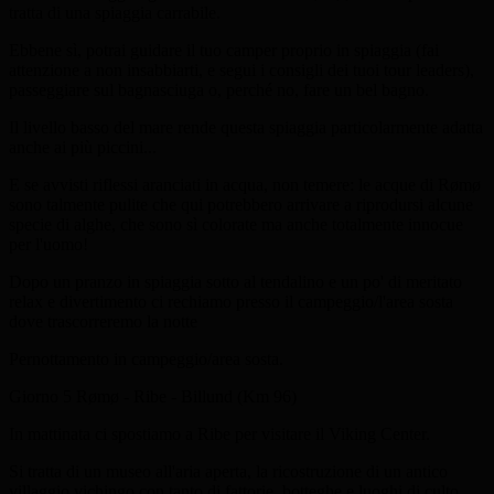
tratta di una spiaggia carrabile.
Ebbene sì, potrai guidare il tuo camper proprio in spiaggia (fai
attenzione a non insabbiarti, e segui i consigli dei tuoi tour leaders),
passeggiare sul bagnasciuga o, perché no, fare un bel bagno.
Il livello basso del mare rende questa spiaggia particolarmente adatta
anche ai più piccini...
E se avvisti riflessi aranciati in acqua, non temere: le acque di Rømø
sono talmente pulite che qui potrebbero arrivare a riprodursi alcune
specie di alghe, che sono sì colorate ma anche totalmente innocue
per l'uomo!
Dopo un pranzo in spiaggia sotto al tendalino e un po' di meritato
relax e divertimento ci rechiamo presso il campeggio/l'area sosta
dove trascorreremo la notte
Pernottamento in campeggio/area sosta.
Giorno 5
Rømø - Ribe - Billund (Km 96)
In mattinata ci spostiamo a Ribe per visitare il Viking Center.
Si tratta di un museo all'aria aperta, la ricostruzione di un antico
villaggio vichingo con tanto di fattorie, botteghe e luoghi di culto.