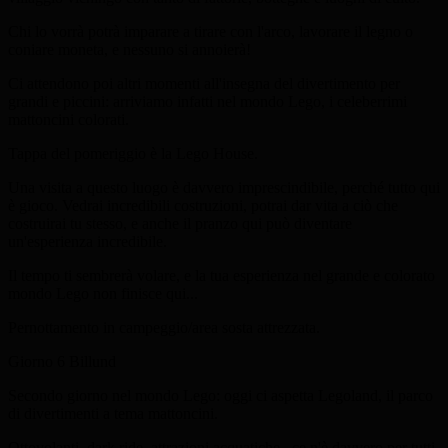
Chi lo vorrà potrà imparare a tirare con l'arco, lavorare il legno o
coniare moneta, e nessuno si annoierà!
Ci attendono poi altri momenti all'insegna del divertimento per
grandi e piccini: arriviamo infatti nel mondo Lego, i celeberrimi
mattoncini colorati.
Tappa del pomeriggio è la Lego House.
Una visita a questo luogo è davvero imprescindibile, perché tutto qui
è gioco. Vedrai incredibili costruzioni, potrai dar vita a ciò che
costruirai tu stesso, e anche il pranzo qui può diventare
un'esperienza incredibile.
Il tempo ti sembrerà volare, e la tua esperienza nel grande e colorato
mondo Lego non finisce qui...
Pernottamento in campeggio/area sosta attrezzata.
Giorno 6
Billund
Secondo giorno nel mondo Lego: oggi ci aspetta Legoland, il parco
di divertimenti a tema mattoncini.
Ottovolanti, dark ride, attrazioni acquatiche...ce n'è davvero per tutti