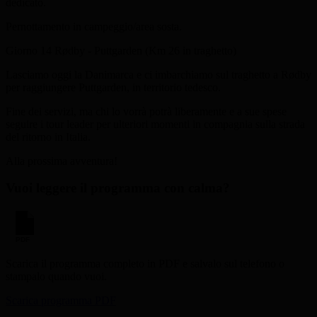
dedicato.
Pernottamento in campeggio/area sosta.
Giorno 14
Rødby - Puttgarden (Km 26 in traghetto)
Lasciamo oggi la Danimarca e ci imbarchiamo sul traghetto a Rødby
per raggiungere Puttgarden, in territorio tedesco.
Fine dei servizi, ma chi lo vorrà potrà liberamente e a sue spese
seguire i tour leader per ulteriori momenti in compagnia sulla strada
del ritorno in Italia.
Alla prossima avventura!
Vuoi leggere il programma con calma?
PDF
Scarica il programma completo in PDF e salvalo sul telefono o
stampalo quando vuoi.
Scarica programma PDF