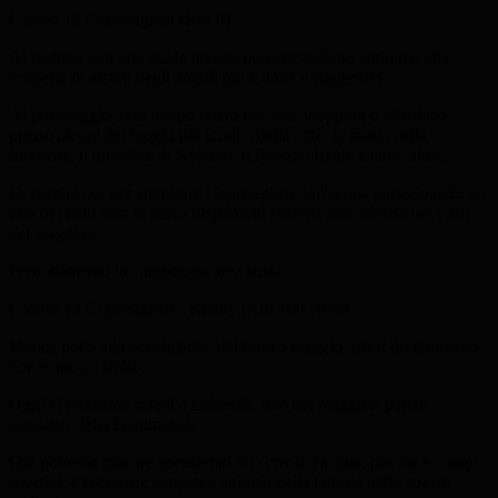
Giorno 12
Copenaghen (Km 0)
Al mattino con una guida privata parlante italiano andremo alla
scoperta di alcuni degli angoli più iconici e suggestivi.
Al pomeriggio altro tempo libero per fare shopping o attardarsi
presso alcuni dei luoghi più iconici della città: la statua della
Sirenetta, il quartiere di Nyhavn, il Palazzo Reale e tanto altro.
O, perché no, per ammirare Copenaghen dall'acqua partecipando ad
uno dei tanti tour in barca disponibili (attività non inclusa nei costi
del viaggio).
Pernottamento in campeggio/area sosta.
Giorno 13
Copenaghen - Rødby (Km 160 circa)
Manca poco alla conclusione del nostro viaggio, ma il divertimento
non è ancora finito.
Oggi ci rechiamo infatti a Lalandia, uno dei maggiori parchi
acquatici della Danimarca.
Qui potremo giocare spensierati tra scivoli d'acqua, piscine e campi
sportivi, e coccolare simpatici animali della fattoria nello spazio