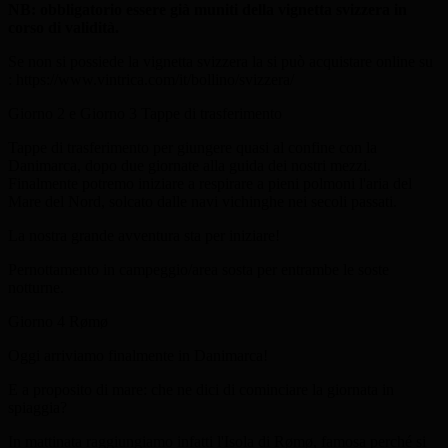
NB: obbligatorio essere già muniti della vignetta svizzera in
corso di validità.
Se non si possiede la vignetta svizzera la si può acquistare online su
: https://www.vintrica.com/it/bollino/svizzera/
Giorno 2 e Giorno 3
Tappe di trasferimento
Tappe di trasferimento per giungere quasi al confine con la
Danimarca, dopo due giornate alla guida dei nostri mezzi.
Finalmente potremo iniziare a respirare a pieni polmoni l'aria del
Mare del Nord, solcato dalle navi vichinghe nei secoli passati.
La nostra grande avventura sta per iniziare!
Pernottamento in campeggio/area sosta per entrambe le soste
notturne.
Giorno 4
Rømø
Oggi arriviamo finalmente in Danimarca!
E a proposito di mare: che ne dici di cominciare la giornata in
spiaggia?
In mattinata raggiungiamo infatti l'Isola di Rømø, famosa perché si