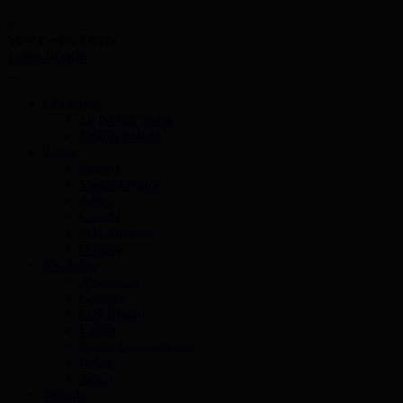
0
Your Cart is Empty
Login
Iscriviti
Chi siamo
La Nostra Storia
Testimonianze
Tours
Europa
Medio Oriente
Africa
Caraibi
Sud America
Oriente
Tipologia
Avventura
Camper
City Break
Family
Parchi Divertimento
Relax
Safari
Periodo