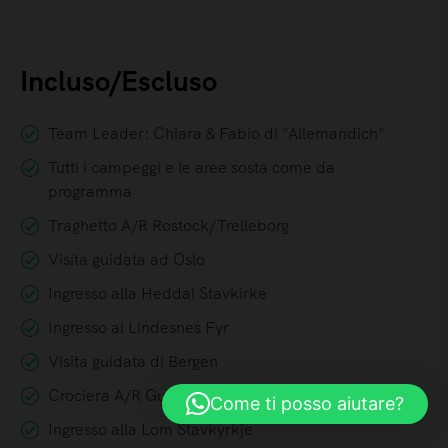
Incluso/Escluso
Team Leader: Chiara & Fabio di "Allemandich"
Tutti i campeggi e le aree sosta come da
programma
Traghetto A/R Rostock/Trelleborg
Visita guidata ad Oslo
Ingresso alla Heddal Stavkirke
Ingresso al Lindesnes Fyr
Visita guidata di Bergen
Crociera A/R Gudvangen - Flam
Come ti posso aiutare?
Ingresso alla Lom Stavkyrkje