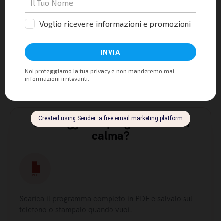
Stoccolma - Trelleborg - Km 646
Giorno 31
Trelleborg/ Rostock (tratta in traghetto)
Giorno 32
Vuoi leggere il programma con
calma?
PDF
Scarica il programma completo in PDF e salvalo sul
telefono o stampalo quando vuoi.