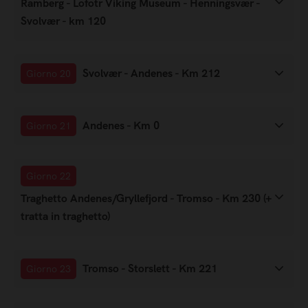
Ramberg - Lofotr Viking Museum - Henningsvær -
Svolvær - km 120
Svolvær - Andenes - Km 212
Giorno 20
Andenes - Km 0
Giorno 21
Giorno 22
Traghetto Andenes/Gryllefjord - Tromso - Km 230 (+
tratta in traghetto)
Tromso - Storslett - Km 221
Giorno 23