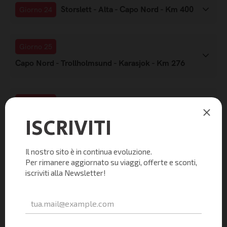
Storslett - Alta - Capo Nord - Km 400
Giorno 24
Giorno 25
Capo Nord - Trollholmsund - Karasjok - Km 276
Karasjok - Rovaniemi - Km 437
Giorno 26
Rovaniemi - Napapiiri
Giorno 27
Napapiiri - Stoccolma - KM 1153
Giorno 28 e 29
Stoccolma - Km 0
Giorno 30