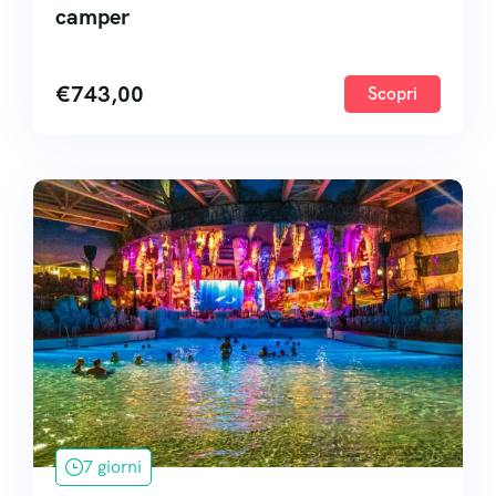
camper
€
743,00
Scopri
7 giorni