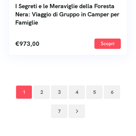
I Segreti e le Meraviglie della Foresta
Nera: Viaggio di Gruppo in Camper per
Famiglie
€
973,00
Scopri
1
2
3
4
5
6
7