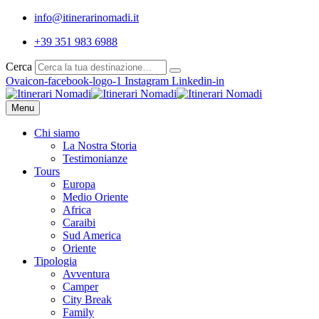
info@itinerarinomadi.it
+39 351 983 6988
Cerca
Ovaicon-facebook-logo-1
Instagram
Linkedin-in
Menu
Chi siamo
La Nostra Storia
Testimonianze
Tours
Europa
Medio Oriente
Africa
Caraibi
Sud America
Oriente
Tipologia
Avventura
Camper
City Break
Family