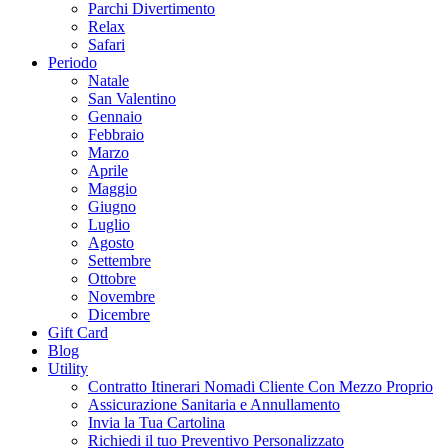
Parchi Divertimento
Relax
Safari
Periodo
Natale
San Valentino
Gennaio
Febbraio
Marzo
Aprile
Maggio
Giugno
Luglio
Agosto
Settembre
Ottobre
Novembre
Dicembre
Gift Card
Blog
Utility
Contratto Itinerari Nomadi Cliente Con Mezzo Proprio
Assicurazione Sanitaria e Annullamento
Invia la Tua Cartolina
Richiedi il tuo Preventivo Personalizzato