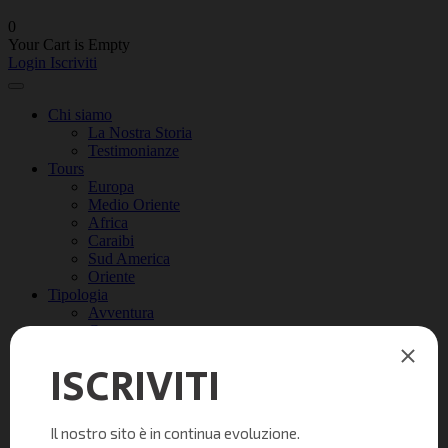
0
Your Cart is Empty
Login
Iscriviti
Chi siamo
La Nostra Storia
Testimonianze
Tours
Europa
Medio Oriente
Africa
Caraibi
Sud America
Oriente
Tipologia
Avventura
Camper
City Break
Family
Parchi Divertimento
Relax
Safari
Periodo