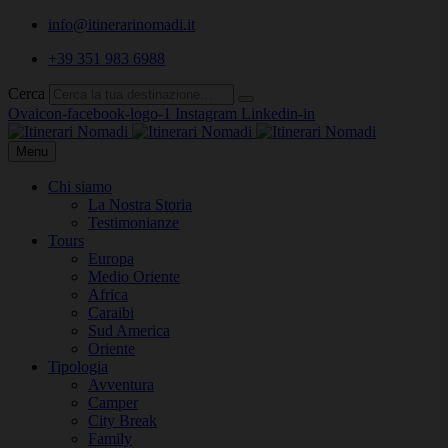
info@itinerarinomadi.it
+39 351 983 6988
Cerca
Ovaicon-facebook-logo-1
Instagram
Linkedin-in
Menu
Chi siamo
La Nostra Storia
Testimonianze
Tours
Europa
Medio Oriente
Africa
Caraibi
Sud America
Oriente
Tipologia
Avventura
Camper
City Break
Family