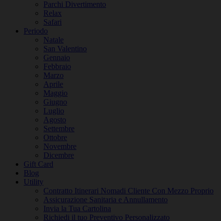
Parchi Divertimento
Relax
Safari
Periodo
Natale
San Valentino
Gennaio
Febbraio
Marzo
Aprile
Maggio
Giugno
Luglio
Agosto
Settembre
Ottobre
Novembre
Dicembre
Gift Card
Blog
Utility
Contratto Itinerari Nomadi Cliente Con Mezzo Proprio
Assicurazione Sanitaria e Annullamento
Invia la Tua Cartolina
Richiedi il tuo Preventivo Personalizzato