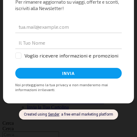
Natale
San Valentino
Gennaio
Febbraio
Marzo
Aprile
Maggio
Giugno
Luglio
Agosto
Settembre
Ottobre
Novembre
Dicembre
Gift Card
Blog
Utility
Contratto Itinerari Nomadi Cliente Con Mezzo Proprio
Assicurazione Sanitaria e Annullamento
Invia la Tua Cartolina
Richiedi il tuo Preventivo Personalizzato
Cerca
Cerca