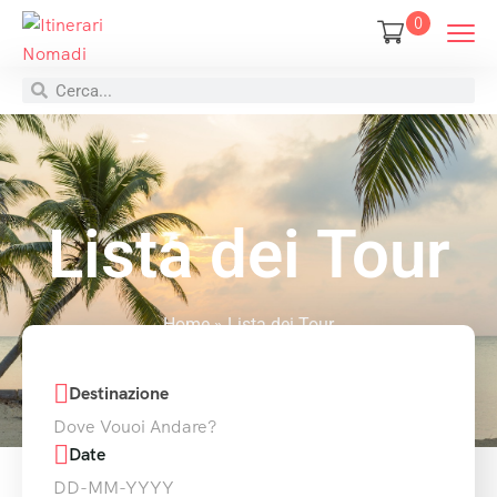
0
Lista dei Tour
Home
»
Lista dei Tour
Destinazione
Date