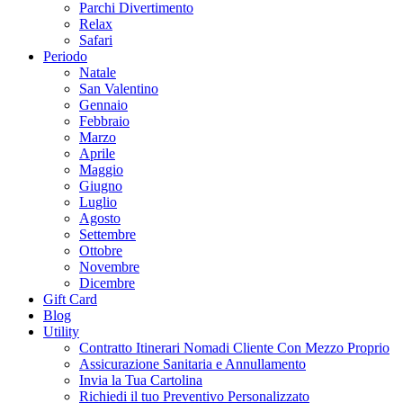
Parchi Divertimento
Relax
Safari
Periodo
Natale
San Valentino
Gennaio
Febbraio
Marzo
Aprile
Maggio
Giugno
Luglio
Agosto
Settembre
Ottobre
Novembre
Dicembre
Gift Card
Blog
Utility
Contratto Itinerari Nomadi Cliente Con Mezzo Proprio
Assicurazione Sanitaria e Annullamento
Invia la Tua Cartolina
Richiedi il tuo Preventivo Personalizzato