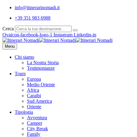
info@itinerarinomadi.it
+39 351 983 6988
Cerca
Ovaicon-facebook-logo-1
Instagram
Linkedin-in
Menu
Chi siamo
La Nostra Storia
Testimonianze
Tours
Europa
Medio Oriente
Africa
Caraibi
Sud America
Oriente
Tipologia
Avventura
Camper
City Break
Family