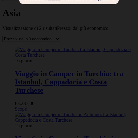
Asia
Visualizzazione di 2 risultati
Prezzo: dal più economico
16 giorni
Viaggio in Camper in Turchia: tra
Istanbul, Cappadocia e Costa
Turchese
€
3.237,00
Scopri
15 giorni