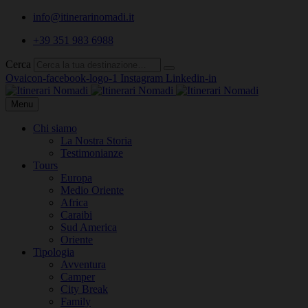
info@itinerarinomadi.it
+39 351 983 6988
Cerca
Ovaicon-facebook-logo-1
Instagram
Linkedin-in
Menu
Chi siamo
La Nostra Storia
Testimonianze
Tours
Europa
Medio Oriente
Africa
Caraibi
Sud America
Oriente
Tipologia
Avventura
Camper
City Break
Family