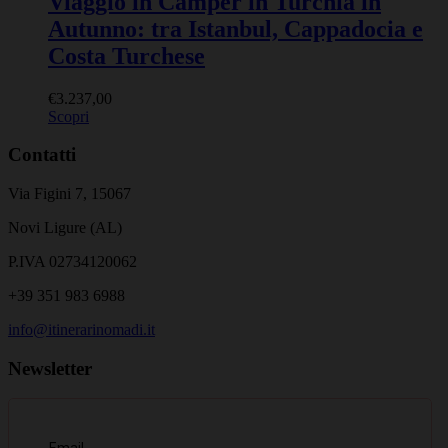
Viaggio in Camper in Turchia in
Autunno: tra Istanbul, Cappadocia e
Costa Turchese
€
3.237,00
Scopri
Contatti
Via Figini 7, 15067
Novi Ligure (AL)
P.IVA 02734120062
+39 351 983 6988
info@itinerarinomadi.it
Newsletter