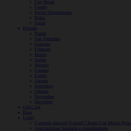
City Break
Family
Parchi Divertimento
Relax
Safari
Periodo
Natale
San Valentino
Gennaio
Febbraio
Marzo
Aprile
Maggio
Giugno
Luglio
Agosto
Settembre
Ottobre
Novembre
Dicembre
Gift Card
Blog
Utility
Contratto Itinerari Nomadi Cliente Con Mezzo Prop
Assicurazione Sanitaria e Annullamento