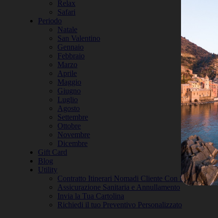
Relax
Safari
Periodo
Natale
San Valentino
Gennaio
Febbraio
Marzo
Aprile
Maggio
Giugno
Luglio
Agosto
Settembre
Ottobre
Novembre
Dicembre
Gift Card
Blog
Utility
Contratto Itinerari Nomadi Cliente Con Mezzo Prop
Assicurazione Sanitaria e Annullamento
Invia la Tua Cartolina
Richiedi il tuo Preventivo Personalizzato