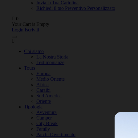
Invia la Tua Cartolina
Richiedi il tuo Preventivo Personalizzato
0
Your Cart is Empty
Login
Iscriviti
Chi siamo
La Nostra Storia
Testimonianze
Tours
Europa
Medio Oriente
Africa
Caraibi
Sud America
Oriente
Tipologia
Avventura
Camper
City Break
Family
Parchi Divertimento