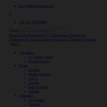
info@itinerarinomadi.it
+39 351 983 6988
Cerca
Ovaicon-facebook-logo-1
Instagram
Linkedin-in
Menu
Chi siamo
La Nostra Storia
Testimonianze
Tours
Europa
Medio Oriente
Africa
Caraibi
Sud America
Oriente
Tipologia
Avventura
Camper