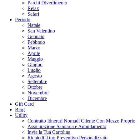
Parchi Divertimento
Relax
Safari
Periodo
Natale
San Valentino
Gennaio
Febbraio
Marzo
Aprile
Maggio
Giugno
Luglio
Agosto
Settembre
Ottobre
Novembre
Dicembre
Gift Card
Blog
Utility
Contratto Itinerari Nomadi Cliente Con Mezzo Proprio
Assicurazione Sanitaria e Annullamento
Invia la Tua Cartolina
Richiedi il tuo Preventivo Personalizzato