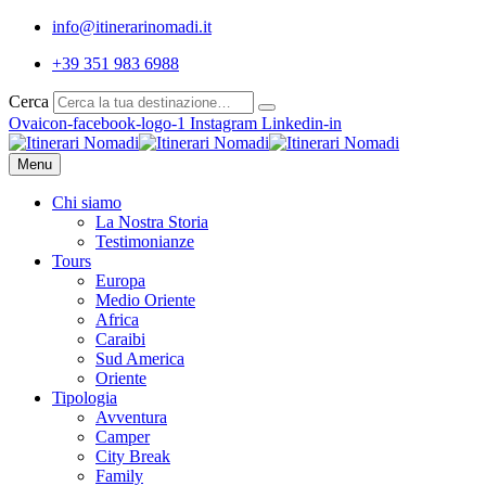
info@itinerarinomadi.it
+39 351 983 6988
Cerca
Ovaicon-facebook-logo-1
Instagram
Linkedin-in
Menu
Chi siamo
La Nostra Storia
Testimonianze
Tours
Europa
Medio Oriente
Africa
Caraibi
Sud America
Oriente
Tipologia
Avventura
Camper
City Break
Family