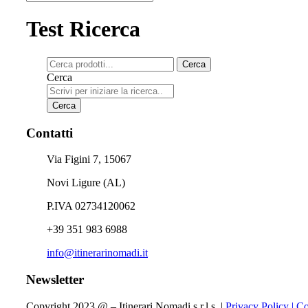
Test Ricerca
Cerca
Cerca
Cerca
Contatti
Via Figini 7, 15067
Novi Ligure (AL)
P.IVA 02734120062
+39 351 983 6988
info@itinerarinomadi.it
Newsletter
Copyright 2023 @ – Itinerari Nomadi s.r.l.s. |
Privacy Policy |
Co