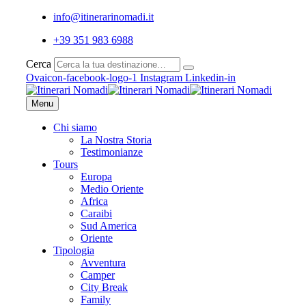
info@itinerarinomadi.it
+39 351 983 6988
Cerca
Ovaicon-facebook-logo-1
Instagram
Linkedin-in
Menu
Chi siamo
La Nostra Storia
Testimonianze
Tours
Europa
Medio Oriente
Africa
Caraibi
Sud America
Oriente
Tipologia
Avventura
Camper
City Break
Family