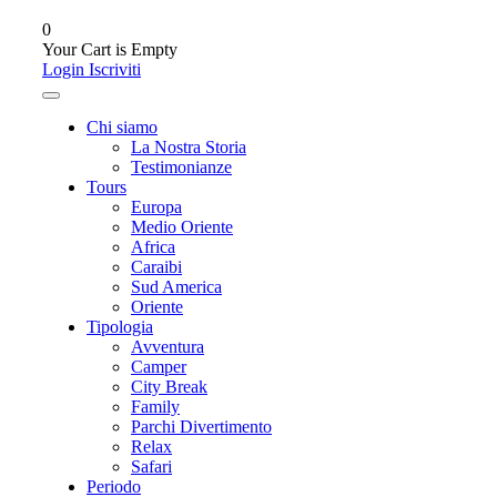
0
Your Cart is Empty
Login
Iscriviti
Chi siamo
La Nostra Storia
Testimonianze
Tours
Europa
Medio Oriente
Africa
Caraibi
Sud America
Oriente
Tipologia
Avventura
Camper
City Break
Family
Parchi Divertimento
Relax
Safari
Periodo