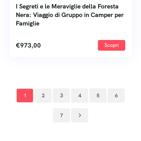
I Segreti e le Meraviglie della Foresta
Nera: Viaggio di Gruppo in Camper per
Famiglie
€
973,00
Scopri
1
2
3
4
5
6
7