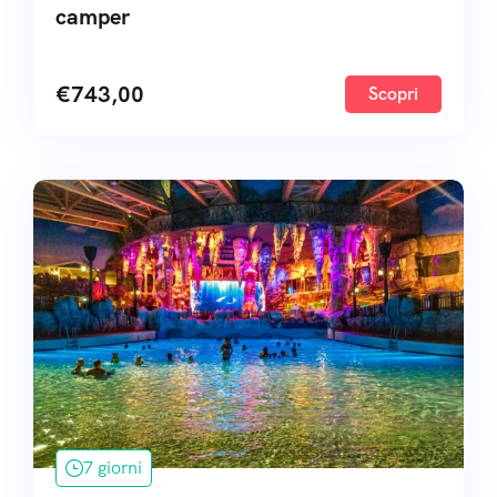
camper
€
743,00
Scopri
7 giorni